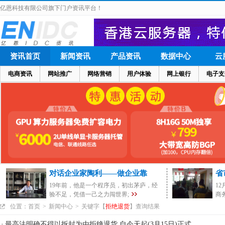
亿恩科技有限公司旗下门户资讯平台！
资讯首页
新闻资讯
产品资讯
数据中心
云
电商资讯
网站推广
网络营销
用户体验
网上银行
电子支
对话企业家陶利——做企业靠
省
19年前，他是一个程序员，初出茅庐，经
1
验不足，凭借一己之力闯世界;
商
位置：
首页
>
新闻中心
>
关键字【
拒绝退货
】查询结果
最高法明确不得以拆封为由拒绝退货 自今天起(3月15日)正式