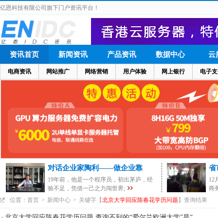
亿恩科技有限公司旗下门户资讯平台！
资讯首页
新闻资讯
产品资讯
数据中心
云
电商资讯
网站推广
网络营销
用户体验
网上银行
电子支
对话企业家陶利——做企业靠
省
19年前，他是一个程序员，初出茅庐，经
1
验不足，凭借一己之力闯世界;
商
位置：
首页
>
新闻中心
>
关键字【
北京大学回应陈春花学历问题
】查询结果
北京大学回应陈春花学历问题 查询不到的“爱尔兰欧洲大学”是“