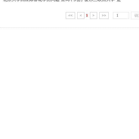
<<
<
1
>
>>