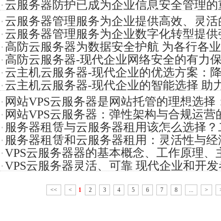
云服务器防护已成为企业信息安全管理的
定运行的
云服务器管理服务为企业提供高效、灵活的
云服务器管理服务为企业数字化转型提供
助企业
高防云服务器为数据安全护航 为各行各
对云计算
高防云服务器-现代企业网络安全的有力保
络安全保
云主机云服务器-现代企业的优选方案：降
网络安全
云主机云服务器-现代企业的智能选择 助
业务灵
网站VPS云服务器是网站托管的理想选择
成功
网站VPS云服务器：弹性架构与合规运营
能又不至
服务器租赁与云服务器租用该怎么选择？
服务器租赁和云服务器租用：灵活性与经
些
VPS云服务器器的基本概念、工作原理、
VPS云服务器灵活、可靠 现代企业和开
场景
中的
<<
<
1
2
3
4
5
6
7
8
...
>