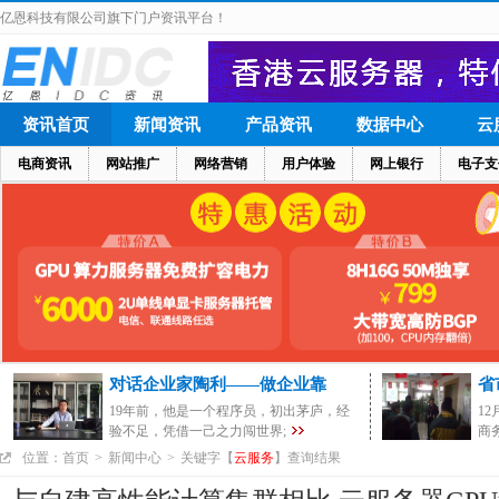
亿恩科技有限公司旗下门户资讯平台！
资讯首页
新闻资讯
产品资讯
数据中心
云
电商资讯
网站推广
网络营销
用户体验
网上银行
电子支
对话企业家陶利——做企业靠
省
19年前，他是一个程序员，初出茅庐，经
1
验不足，凭借一己之力闯世界;
商
位置：
首页
>
新闻中心
>
关键字【
云服务
】查询结果