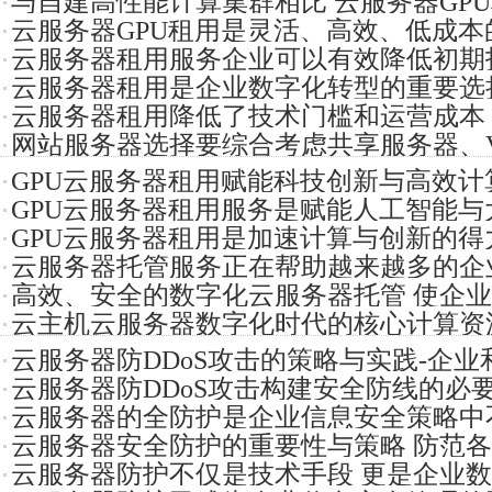
与自建高性能计算集群相比 云服务器GP
云服务器GPU租用是灵活、高效、低成本
硬件采
云服务器租用服务企业可以有效降低初期
高性能
云服务器租用是企业数字化转型的重要选
本，提升资源
云服务器租用降低了技术门槛和运营成本
处理和分
网站服务器选择要综合考虑共享服务器、V
灵活性和
GPU云服务器租用赋能科技创新与高效计
器和云服
GPU云服务器租用服务是赋能人工智能与
现代计
GPU云服务器租用是加速计算与创新的得
手 加速
云服务器托管服务正在帮助越来越多的企业
幅提升
高效、安全的数字化云服务器托管 使企
业务运作
云主机云服务器数字化时代的核心计算资源
昂贵的硬
云服务器防DDoS攻击的策略与实践-企
效率也
云服务器防DDoS攻击构建安全防线的必
层次的
云服务器的全防护是企业信息安全策略中
的连续
云服务器安全防护的重要性与策略 防范
分
云服务器防护不仅是技术手段 更是企业
据泄露的