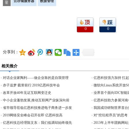
云存储服务器
数据管理
签
0
0
分享到：
相关推介
对话企业家陶利——做企业靠的是自我管理
亿恩科技强力加持 扛
赤子追梦 载誉前行:2019亿恩科技年会
微软向Linux系统开放
改革开放40年见证互联网变迁史
业界首个面向IDC智能
中小企业蓬勃发展,推动互联网产业纵深向前
亿恩科技助力参展河南
省市领导莅临亿恩科技推进电子商务进一步发
我国成功研制世界首台
2019网络安全峰会召开在即 亿恩科技高
对“挖坑程序员”的思考
亿恩科技总经理陈文东：我们低调却始终领先
2013年上半年团购网站