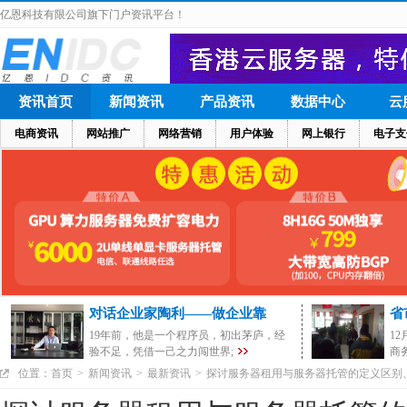
亿恩科技有限公司旗下门户资讯平台！
资讯首页
新闻资讯
产品资讯
数据中心
云
电商资讯
网站推广
网络营销
用户体验
网上银行
电子支
对话企业家陶利——做企业靠
省
19年前，他是一个程序员，初出茅庐，经
1
验不足，凭借一己之力闯世界;
商
位置：
首页
>
新闻资讯
>
最新资讯
>
探讨服务器租用与服务器托管的定义区别