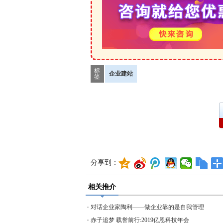
标
企业建站
签
分享到：
相关推介
对话企业家陶利——做企业靠的是自我管理
赤子追梦 载誉前行:2019亿恩科技年会