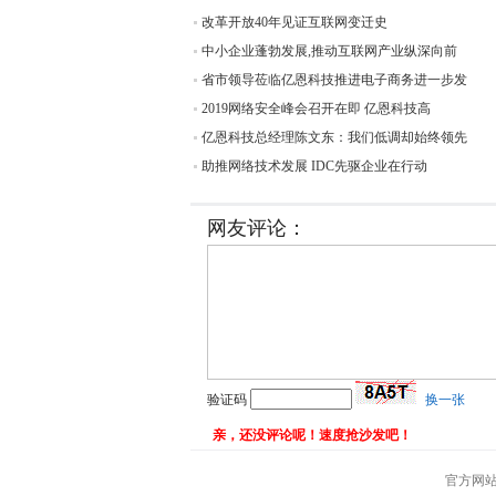
改革开放40年见证互联网变迁史
中小企业蓬勃发展,推动互联网产业纵深向前
省市领导莅临亿恩科技推进电子商务进一步发
2019网络安全峰会召开在即 亿恩科技高
亿恩科技总经理陈文东：我们低调却始终领先
助推网络技术发展 IDC先驱企业在行动
网友评论：
验证码
换一张
亲，还没评论呢！速度抢沙发吧！
官方网