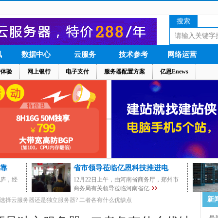
搜索
讯
数据中心
云服务
技术参考
网络运营
户体验
网上银行
电子支付
服务器配置方案
亿恩Enews
靠
省市领导莅临亿恩科技推进电
茅庐，经
12月22日上午，由河南省商务厅，郑州市
商务局有关领导莅临河南省亿
新
选择云服务器还是独立服务器? 二者各有什么优缺点