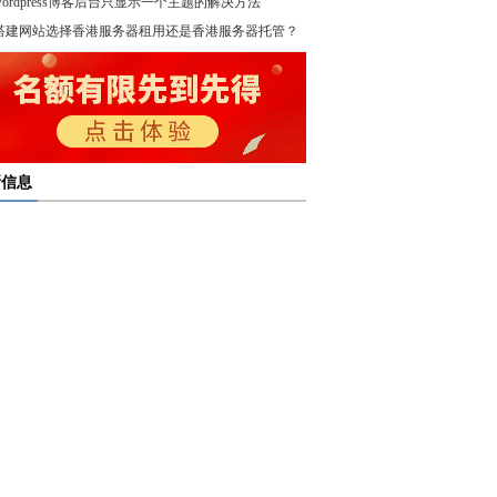
wordpress博客后台只显示一个主题的解决方法
！
搭建网站选择香港服务器租用还是香港服务器托管？
新信息
多线服务器托管通过接入多个互联网骨干网 提高访问
多线服务器托管的最大优势在于通过多个网络接入点
度和可靠性
多线服务器托管是提升网络稳定与访问效率的重要选
保证互联网连接的稳定性
高防服务器租用提供的是独享服务器 避免了与其他客
高防服务器租用服务集成了防火墙、流量清洗和负载
共享资源带来的不稳定因素
亿恩高防服务器租用构建坚实的安全防线 保障业务的
衡等多种安全技术 能够在保证正常业务运行的情况
定运行
，及时识别和处理异常流量