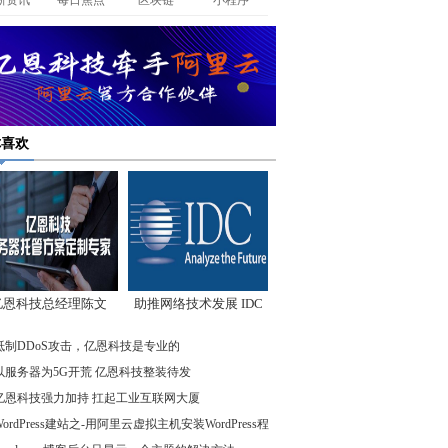
新资讯
每日焦点
区块链
小程序
你喜欢
亿恩科技总经理陈文
助推网络技术发展 IDC
：我们低调却始终领
先驱企业在行动
抵制DDoS攻击，亿恩科技是专业的
先
以服务器为5G开荒 亿恩科技整装待发
亿恩科技强力加持 扛起工业互联网大厦
WordPress建站之-用阿里云虚拟主机安装WordPress程