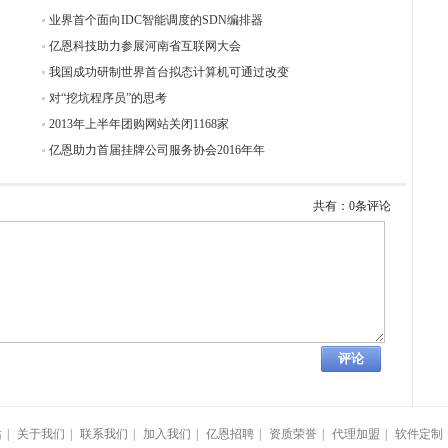
业界首个面向IDC智能调度的SDN编排器
亿恩科技助力参展河南省互联网大会
我国成功研制世界首台拟态计算机可通过改变
对“挖坑程序员”的思考
2013年上半年团购网站关闭1168家
亿恩助力首届挂牌公司服务协会2016年年
共有：0条评论
站
|
关于我们
|
联系我们
|
加入我们
|
亿恩招聘
|
资质荣誉
|
代理加盟
|
软件定制