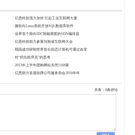
亿恩科技强力加持 扛起工业互联网大厦
微软向Linux系统开放SQL数据库软件
业界首个面向IDC智能调度的SDN编排器
亿恩科技助力参展河南省互联网大会
我国成功研制世界首台拟态计算机可通过改变
对“挖坑程序员”的思考
2013年上半年团购网站关闭1168家
亿恩助力首届挂牌公司服务协会2016年年
共有：0条评论