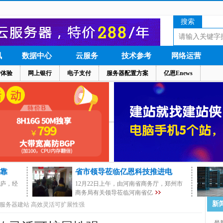
搜索
讯
数据中心
云服务
技术参考
网络运营
户体验
网上银行
电子支付
服务器配置方案
亿恩Enews
靠
省市领导莅临亿恩科技推进电
茅庐，经
12月22日上午，由河南省商务厅，郑州市
商务局有关领导莅临河南省亿
新
服务器建站 高效灵活可扩展性强