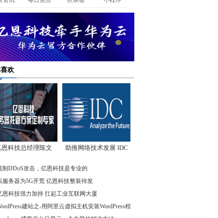
新资讯
每日焦点
区块链
小程序
你喜欢
亿恩科技总经理陈文
助推网络技术发展 IDC
：我们低调却始终领
先驱企业在行动
抵制DDoS攻击，亿恩科技是专业的
先
以服务器为5G开荒 亿恩科技整装待发
亿恩科技强力加持 扛起工业互联网大厦
WordPress建站之-用阿里云虚拟主机安装WordPress程