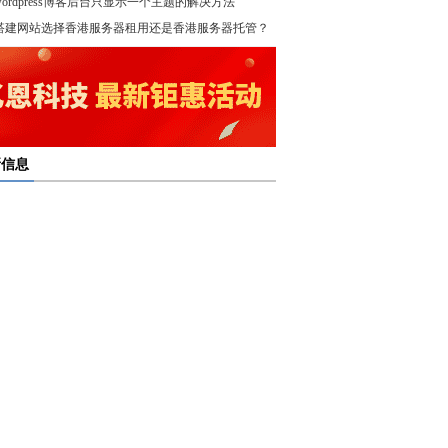
wordpress博客后台只显示一个主题的解决方法
！
搭建网站选择香港服务器租用还是香港服务器托管？
新信息
多线服务器托管通过接入多个互联网骨干网 提高访问
多线服务器托管的最大优势在于通过多个网络接入点
度和可靠性
多线服务器托管是提升网络稳定与访问效率的重要选
保证互联网连接的稳定性
高防服务器租用提供的是独享服务器 避免了与其他客
高防服务器租用服务集成了防火墙、流量清洗和负载
共享资源带来的不稳定因素
亿恩高防服务器租用构建坚实的安全防线 保障业务的
衡等多种安全技术 能够在保证正常业务运行的情况
定运行
，及时识别和处理异常流量