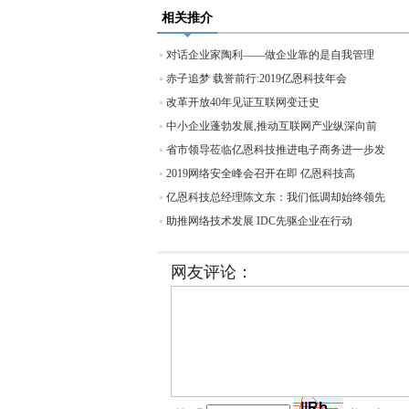
相关推介
对话企业家陶利——做企业靠的是自我管理
赤子追梦 载誉前行:2019亿恩科技年会
改革开放40年见证互联网变迁史
中小企业蓬勃发展,推动互联网产业纵深向前
省市领导莅临亿恩科技推进电子商务进一步发
2019网络安全峰会召开在即 亿恩科技高
亿恩科技总经理陈文东：我们低调却始终领先
助推网络技术发展 IDC先驱企业在行动
网友评论：