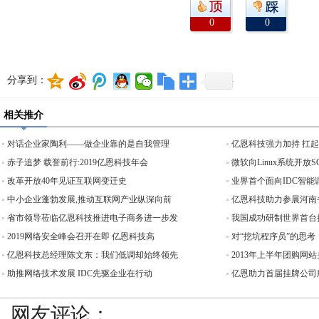
0
0
分享到：
相关推介
对话企业家陶利——做企业靠的是自我管理
亿恩科技强力加持 扛
赤子追梦 载誉前行:2019亿恩科技年会
微软向Linux系统开放
改革开放40年见证互联网变迁史
业界首个面向IDC智能
中小企业蓬勃发展,推动互联网产业纵深向前
亿恩科技助力参展河南
省市领导莅临亿恩科技推进电子商务进一步发
我国成功研制世界首台
2019网络安全峰会召开在即 亿恩科技高
对“挖坑程序员”的思考
亿恩科技总经理陈文东：我们低调却始终领先
2013年上半年团购网站
助推网络技术发展 IDC先驱企业在行动
亿恩助力首届挂牌公司服
网友评论：