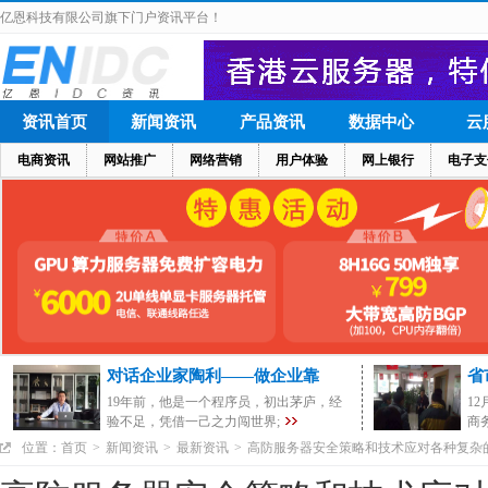
亿恩科技有限公司旗下门户资讯平台！
资讯首页
新闻资讯
产品资讯
数据中心
云
电商资讯
网站推广
网络营销
用户体验
网上银行
电子支
对话企业家陶利——做企业靠
省
19年前，他是一个程序员，初出茅庐，经
1
验不足，凭借一己之力闯世界;
商
位置：
首页
>
新闻资讯
>
最新资讯
>
高防服务器安全策略和技术应对各种复杂