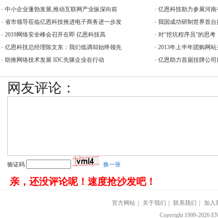
中小企业蓬勃发展,推动互联网产业纵深向前
亿恩科技助力参展河南
省市领导莅临亿恩科技推进电子商务进一步发
我国成功研制世界首台
2019网络安全峰会召开在即 亿恩科技高
对“挖坑程序员”的思考
亿恩科技总经理陈文东：我们低调却始终领先
2013年上半年团购网站
助推网络技术发展 IDC先驱企业在行动
亿恩助力首届挂牌公司服
网友评论：
验证码
换一张
亲，还没评论呢！速度抢沙发吧！
官方网站
|
关于我们
|
联系我们
|
加入
Copyright 1999-202