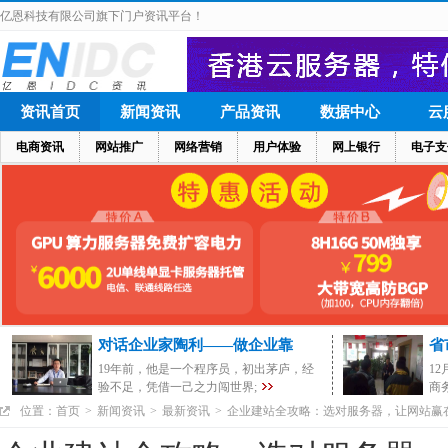
亿恩科技有限公司旗下门户资讯平台！
资讯首页
新闻资讯
产品资讯
数据中心
云
电商资讯
网站推广
网络营销
用户体验
网上银行
电子支
对话企业家陶利——做企业靠
省
19年前，他是一个程序员，初出茅庐，经
1
验不足，凭借一己之力闯世界;
商
位置：
首页
>
新闻资讯
>
最新资讯
>
企业建站全攻略：选对服务器，让网站赢