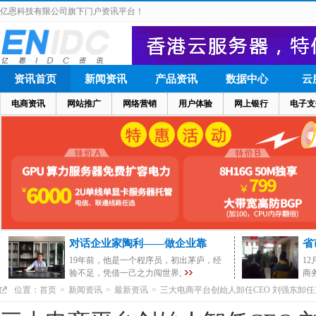
亿恩科技有限公司旗下门户资讯平台！
资讯首页
新闻资讯
产品资讯
数据中心
云
电商资讯
网站推广
网络营销
用户体验
网上银行
电子支
对话企业家陶利——做企业靠
省
19年前，他是一个程序员，初出茅庐，经
1
验不足，凭借一己之力闯世界;
商
位置：
首页
>
新闻资讯
>
最新资讯
>
三大电商平台创始人卸任CEO 刘强东卸任