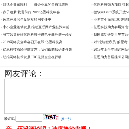
对话企业家陶利——做企业靠的是自我管理
亿恩科技强力加持 扛
赤子追梦 载誉前行:2019亿恩科技年会
微软向Linux系统开放
改革开放40年见证互联网变迁史
业界首个面向IDC智能
中小企业蓬勃发展,推动互联网产业纵深向前
亿恩科技助力参展河南
省市领导莅临亿恩科技推进电子商务进一步发
我国成功研制世界首台
2019网络安全峰会召开在即 亿恩科技高
对“挖坑程序员”的思考
亿恩科技总经理陈文东：我们低调却始终领先
2013年上半年团购网站
助推网络技术发展 IDC先驱企业在行动
亿恩助力首届挂牌公司服
网友评论：
验证码
换一张