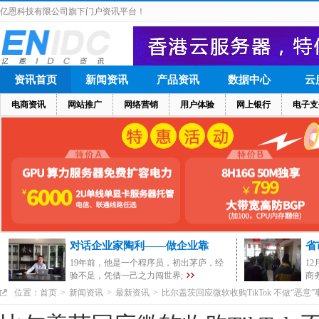
亿恩科技有限公司旗下门户资讯平台！
资讯首页
新闻资讯
产品资讯
数据中心
云
电商资讯
网站推广
网络营销
用户体验
网上银行
电子支
对话企业家陶利——做企业靠
省
19年前，他是一个程序员，初出茅庐，经
1
验不足，凭借一己之力闯世界;
商
位置：
首页
>
新闻资讯
>
最新资讯
>
比尔盖茨回应微软收购TikTok 不做“恶