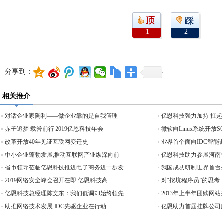
1
2
分享到：
相关推介
对话企业家陶利——做企业靠的是自我管理
亿恩科技强力加持 扛
赤子追梦 载誉前行:2019亿恩科技年会
微软向Linux系统开放
改革开放40年见证互联网变迁史
业界首个面向IDC智能
中小企业蓬勃发展,推动互联网产业纵深向前
亿恩科技助力参展河南
省市领导莅临亿恩科技推进电子商务进一步发
我国成功研制世界首台
2019网络安全峰会召开在即 亿恩科技高
对“挖坑程序员”的思考
亿恩科技总经理陈文东：我们低调却始终领先
2013年上半年团购网站
助推网络技术发展 IDC先驱企业在行动
亿恩助力首届挂牌公司服