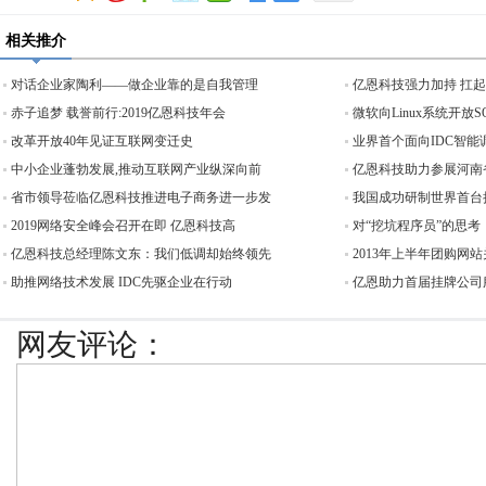
相关推介
对话企业家陶利——做企业靠的是自我管理
亿恩科技强力加持 扛
赤子追梦 载誉前行:2019亿恩科技年会
微软向Linux系统开放
改革开放40年见证互联网变迁史
业界首个面向IDC智能
中小企业蓬勃发展,推动互联网产业纵深向前
亿恩科技助力参展河南
省市领导莅临亿恩科技推进电子商务进一步发
我国成功研制世界首台
2019网络安全峰会召开在即 亿恩科技高
对“挖坑程序员”的思考
亿恩科技总经理陈文东：我们低调却始终领先
2013年上半年团购网站
助推网络技术发展 IDC先驱企业在行动
亿恩助力首届挂牌公司服
网友评论：