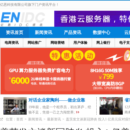
亿恩科技有限公司旗下门户资讯平台！
资讯首页
新闻资讯
产品资讯
数据中心
云
电商资讯
网站推广
网络营销
用户体验
网上银行
电子支
对话企业家陶利——做企业靠
省
19年前，他是一个程序员，初出茅庐，经
1
验不足，凭借一己之力闯世界;
商
位置：
首页
>
新闻资讯
>
最新资讯
>
盖茨发文谈新冠肺炎 投入1 亿美元应对疫