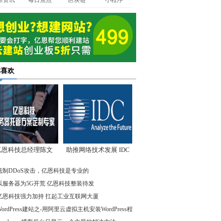
新资讯
每日焦点
区块链
小程序
你喜欢
亿恩科技总经理陈文
助推网络技术发展 IDC
：我们低调却始终领
先驱企业在行动
抵制DDoS攻击，亿恩科技是专业的
先
以服务器为5G开荒 亿恩科技整装待发
亿恩科技强力加持 扛起工业互联网大厦
WordPress建站之-用阿里云虚拟主机安装WordPress程