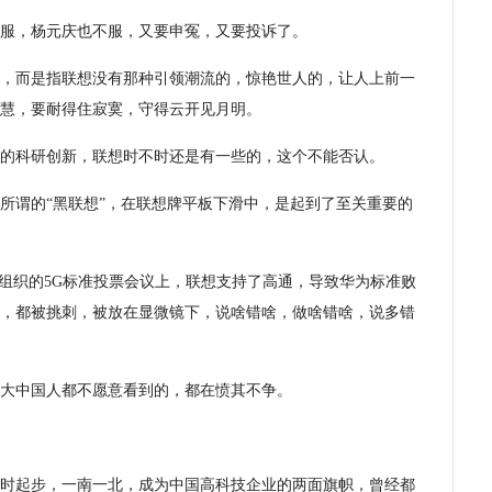
服，杨元庆也不服，又要申冤，又要投诉了。
，而是指联想没有那种引领潮流的，惊艳世人的，让人上前一
慧，要耐得住寂寞，守得云开见月明。
的科研创新，联想时不时还是有一些的，这个不能否认。
所谓的“黑联想”，在联想牌平板下滑中，是起到了至关重要的
GPP组织的5G标准投票会议上，联想支持了高通，导致华为标准败
，都被挑刺，被放在显微镜下，说啥错啥，做啥错啥，说多错
大中国人都不愿意看到的，都在愤其不争。
时起步，一南一北，成为中国高科技企业的两面旗帜，曾经都