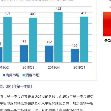
序
最
速
来
择
户
均
稳
下
看，第一季度通常是最为冷淡的阶段，而2019年第一季度得益
，华为平板电脑的持续热销以及小米平板的继续走俏，加之微软平板
度中国消费平板市场继续上涨，从而弥补了商用市场的滑落。