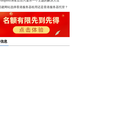
wordpress博客后台只显示一个主题的解决方法
！
搭建网站选择香港服务器租用还是香港服务器托管？
新信息
多线服务器托管通过接入多个互联网骨干网 提高访问
多线服务器托管的最大优势在于通过多个网络接入点
度和可靠性
多线服务器托管是提升网络稳定与访问效率的重要选
保证互联网连接的稳定性
高防服务器租用提供的是独享服务器 避免了与其他客
高防服务器租用服务集成了防火墙、流量清洗和负载
共享资源带来的不稳定因素
亿恩高防服务器租用构建坚实的安全防线 保障业务的
衡等多种安全技术 能够在保证正常业务运行的情况
定运行
，及时识别和处理异常流量