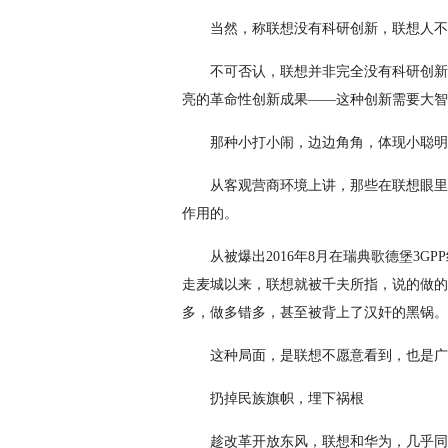
当然，称联想没有科研创新，联想人不
不可否认，联想并非完全没有科研创新
亮的革命性创新成果——这种创新需要大智
那种小打小闹，边边角角，体现小聪明
从客观营商环境上讲，那些在联想眼里
作用的。
从被爆出2016年8月在瑞典歌德堡3
走麦城以来，联想就被千夫所指，说的做的
多，做多错多，甚至被背上了汉奸的黑锅。
这种局面，是联想不愿意看到，也是广
扔掉民族旗帜，埋下祸根
趁改革开放东风，联想和华为，几乎同