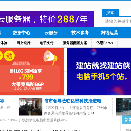
搜索
讯
数据中心
云服务
技术参考
网络运营
户体验
网上银行
电子支付
服务器配置方案
亿恩Enews
靠
省市领导莅临亿恩科技推进电
茅庐，经
12月22日上午，由河南省商务厅，郑州市
商务局有关领导莅临河南省亿
新
8% 2019年Q1联想平板电脑出货量暴跌48%