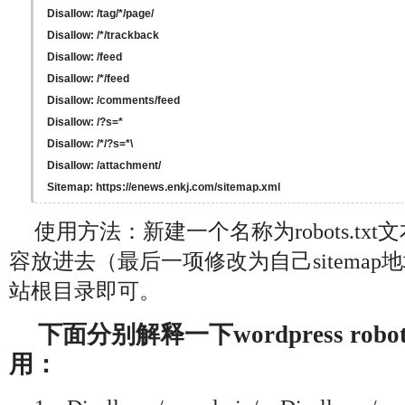
Disallow: /tag/*/page/

Disallow: /*/trackback

Disallow: /feed

Disallow: /*/feed

Disallow: /comments/feed

Disallow: /?s=*

Disallow: /*/?s=*\

Disallow: /attachment/

Sitemap: https://enews.enkj.com/sitemap.xml
使用方法：新建一个名称为robots.tx
容放进去（最后一项修改为自己sitema
站根目录即可。
下面分别解释一下wordpress robo
用：