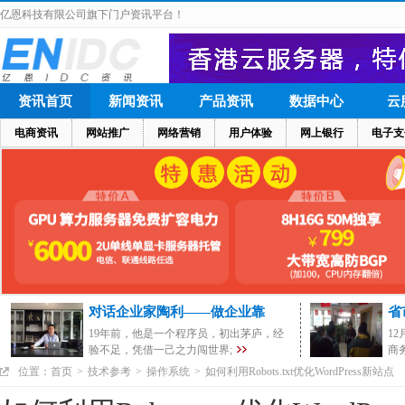
亿恩科技有限公司旗下门户资讯平台！
资讯首页
新闻资讯
产品资讯
数据中心
云
电商资讯
网站推广
网络营销
用户体验
网上银行
电子支
对话企业家陶利——做企业靠
省
19年前，他是一个程序员，初出茅庐，经
1
验不足，凭借一己之力闯世界;
商
位置：
首页
>
技术参考
>
操作系统
>
如何利用Robots.txt优化WordPress新站点