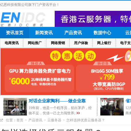
亿恩科技有限公司旗下门户资讯平台！
资讯首页
新闻资讯
产品资讯
数据中心
云
电商资讯
网站推广
网络营销
用户体验
网上银行
电子支
对话企业家陶利——做企业靠
省
19年前，他是一个程序员，初出茅庐，经
1
验不足，凭借一己之力闯世界;
商
位置：
首页
>
产品资讯
>
云服务器
>
怎样选择优质云服务器？