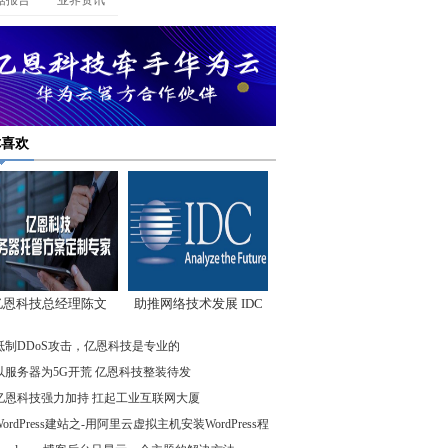
据报告
业界资讯
你喜欢
亿恩科技总经理陈文
助推网络技术发展 IDC
：我们低调却始终领
先驱企业在行动
抵制DDoS攻击，亿恩科技是专业的
先
以服务器为5G开荒 亿恩科技整装待发
亿恩科技强力加持 扛起工业互联网大厦
WordPress建站之-用阿里云虚拟主机安装WordPress程