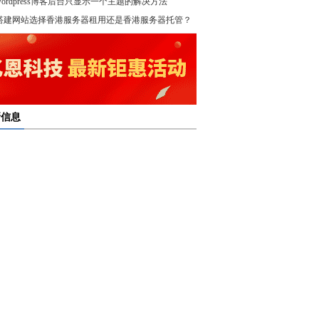
wordpress博客后台只显示一个主题的解决方法
！
搭建网站选择香港服务器租用还是香港服务器托管？
新信息
多线服务器托管通过接入多个互联网骨干网 提高访问
多线服务器托管的最大优势在于通过多个网络接入点
度和可靠性
多线服务器托管是提升网络稳定与访问效率的重要选
保证互联网连接的稳定性
高防服务器租用提供的是独享服务器 避免了与其他客
高防服务器租用服务集成了防火墙、流量清洗和负载
共享资源带来的不稳定因素
亿恩高防服务器租用构建坚实的安全防线 保障业务的
衡等多种安全技术 能够在保证正常业务运行的情况
定运行
，及时识别和处理异常流量