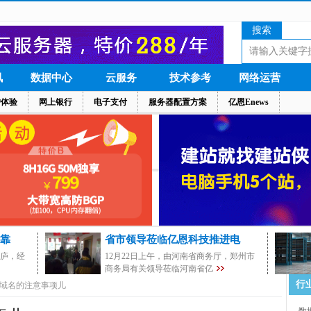
搜索
讯
数据中心
云服务
技术参考
网络运营
户体验
网上银行
电子支付
服务器配置方案
亿恩Enews
靠
省市领导莅临亿恩科技推进电
茅庐，经
12月22日上午，由河南省商务厅，郑州市
商务局有关领导莅临河南省亿
行
域名的注意事项儿