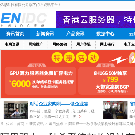
亿恩科技有限公司旗下门户资讯平台！
资讯首页
新闻资讯
产品资讯
数据中心
云
电商资讯
网站推广
网络营销
用户体验
网上银行
电子支
对话企业家陶利——做企业靠
省
19年前，他是一个程序员，初出茅庐，经
1
验不足，凭借一己之力闯世界;
商
位置：
首页
>
新闻资讯
>
每日焦点
>
阿里双十一秒杀系统架构设计有哪些关键