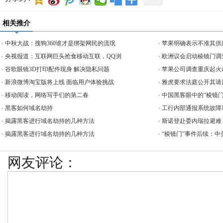
相关推介
中秋大战：搜狗360谁才是绑架网民的流氓
苹果明确表示不准其供
央视报道：互联网巨头抢食移动互联，QQ浏
欧洲议会启动棱镜门调查
谷歌眼镜3D打印配件现身 解决隐私问题
苹果公司调查重庆起火iP
新浪微博淘宝版将上线 面临用户体验挑战
雅虎要求法庭公开其请
移动阅读，网络写手们的第二春
中国黑客眼中的“棱镜
黑客如何域名劫持
工行内部通报系统故障
揭露黑客进行域名劫持的几种方法
斯诺登赴委内瑞拉避难
揭露黑客进行域名劫持的几种方法
“棱镜门”事件后续：
网友评论：