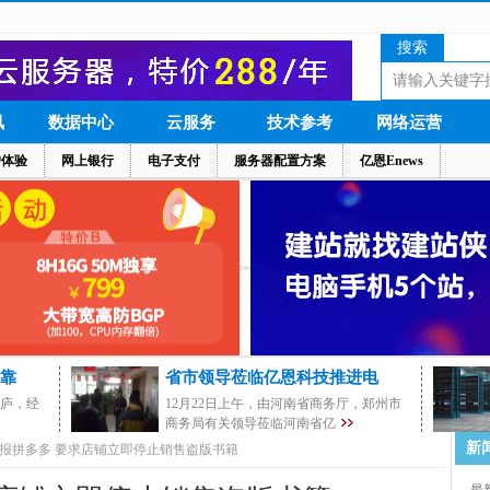
搜索
讯
数据中心
云服务
技术参考
网络运营
户体验
网上银行
电子支付
服务器配置方案
亿恩Enews
靠
省市领导莅临亿恩科技推进电
茅庐，经
12月22日上午，由河南省商务厅，郑州市
商务局有关领导莅临河南省亿
新
报拼多多 要求店铺立即停止销售盗版书籍