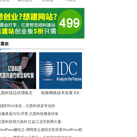
新资讯
每日焦点
区块链
小程序
你喜欢
亿恩科技总经理陈文
助推网络技术发展 IDC
：我们低调却始终领
先驱企业在行动
抵制DDoS攻击，亿恩科技是专业的
先
以服务器为5G开荒 亿恩科技整装待发
亿恩科技强力加持 扛起工业互联网大厦
WordPress建站之-用阿里云虚拟主机安装WordPress程