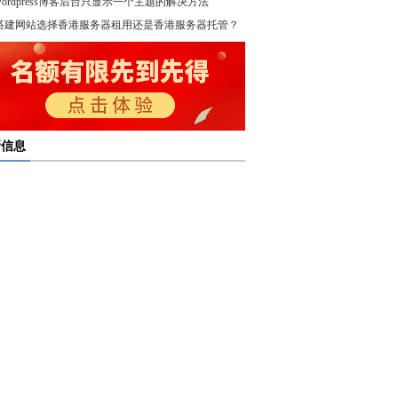
wordpress博客后台只显示一个主题的解决方法
！
搭建网站选择香港服务器租用还是香港服务器托管？
新信息
多线服务器托管通过接入多个互联网骨干网 提高访问
多线服务器托管的最大优势在于通过多个网络接入点
度和可靠性
多线服务器托管是提升网络稳定与访问效率的重要选
保证互联网连接的稳定性
高防服务器租用提供的是独享服务器 避免了与其他客
高防服务器租用服务集成了防火墙、流量清洗和负载
共享资源带来的不稳定因素
亿恩高防服务器租用构建坚实的安全防线 保障业务的
衡等多种安全技术 能够在保证正常业务运行的情况
定运行
，及时识别和处理异常流量