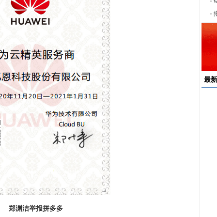
序
最
速
来
择
户
均
稳
下
郑渊洁举报拼多多