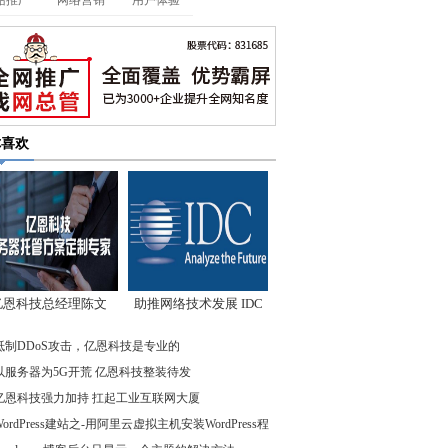
站推广
网络营销
用户体验
你喜欢
亿恩科技总经理陈文
助推网络技术发展 IDC
：我们低调却始终领
先驱企业在行动
抵制DDoS攻击，亿恩科技是专业的
先
以服务器为5G开荒 亿恩科技整装待发
亿恩科技强力加持 扛起工业互联网大厦
WordPress建站之-用阿里云虚拟主机安装WordPress程