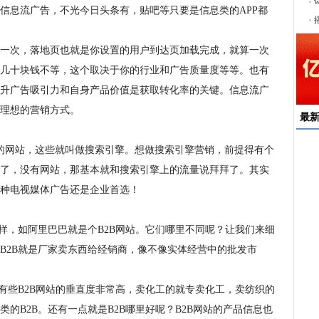
序
信息流广告，不光今日头条有，贴吧等只要是信息类的APP都
一次，落地页也就是你设置的用户到达页加载完成，就算一次
几十块钱不等，这个取决于你的行业和广告质量度等等。也有
升广告吸引力和自身产品价值是获取转化率的关键。信息流广
理想的营销方式。
最
能的网站，这些就叫做搜索引擎。想做搜索引擎营销，前提得有个
速
了，没有网站，那基本就和搜索引擎上的流量说拜拜了。其实
来
种电视媒体广告还是企业首选！
择
户
一样，如阿里巴巴就是个B2B网站。它们哪里不同呢？让我们来细
均
B2B就是厂家卖东西给经销商，像不像实体经营中的批发市
稳
下
。有些B2B网站的垂直度非常高，卖化工的就专卖化工，卖纺织的
类的B2B。还有一点就是B2B哪里好呢？B2B网站的产品信息也