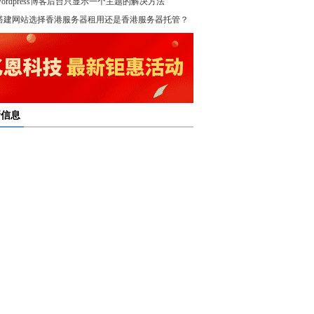
wordpress博客后台只显示一个主题的解决方法
！
搭建网站选择香港服务器租用还是香港服务器托管？
新信息
多线服务器托管通过接入多个互联网骨干网 提高访问
多线服务器托管的最大优势在于通过多个网络接入点
度和可靠性
多线服务器托管是提升网络稳定与访问效率的重要选
保证互联网连接的稳定性
高防服务器租用提供的是独享服务器 避免了与其他客
高防服务器租用服务集成了防火墙、流量清洗和负载
共享资源带来的不稳定因素
亿恩高防服务器租用构建坚实的安全防线 保障业务的
衡等多种安全技术 能够在保证正常业务运行的情况
定运行
，及时识别和处理异常流量