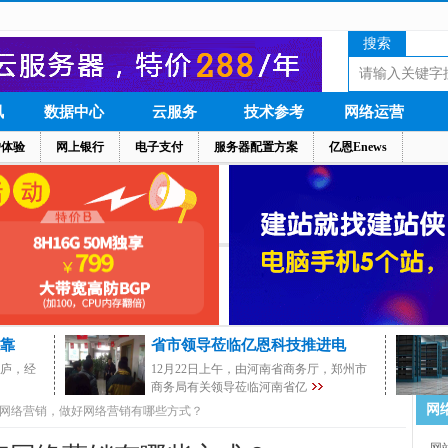
搜索
讯
数据中心
云服务
技术参考
网络运营
户体验
网上银行
电子支付
服务器配置方案
亿恩Enews
靠
省市领导莅临亿恩科技推进电
茅庐，经
12月22日上午，由河南省商务厅，郑州市
商务局有关领导莅临河南省亿
网
网络营销，做好网络营销有哪些方式？