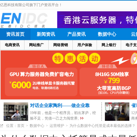
亿恩科技有限公司旗下门户资讯平台！
资讯首页
新闻资讯
产品资讯
数据中心
云
电商资讯
网站推广
网络营销
用户体验
网上银行
电子支
对话企业家陶利——做企业靠
省
19年前，他是一个程序员，初出茅庐，经
1
验不足，凭借一己之力闯世界;
商
位置：
首页
>
数据中心
>
运营维护
>
为什么数据中心托管是成本最低的选择？