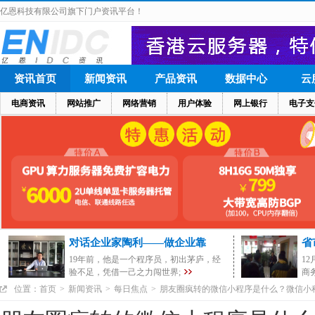
亿恩科技有限公司旗下门户资讯平台！
资讯首页
新闻资讯
产品资讯
数据中心
云
电商资讯
网站推广
网络营销
用户体验
网上银行
电子支
对话企业家陶利——做企业靠
省
19年前，他是一个程序员，初出茅庐，经
1
验不足，凭借一己之力闯世界;
商
位置：
首页
>
新闻资讯
>
每日焦点
>
朋友圈疯转的微信小程序是什么？微信小