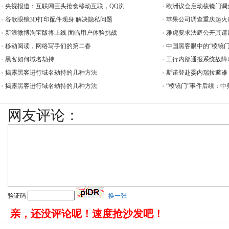
央视报道：互联网巨头抢食移动互联，QQ浏
欧洲议会启动棱镜门调查
谷歌眼镜3D打印配件现身 解决隐私问题
苹果公司调查重庆起火iP
新浪微博淘宝版将上线 面临用户体验挑战
雅虎要求法庭公开其请
移动阅读，网络写手们的第二春
中国黑客眼中的“棱镜
黑客如何域名劫持
工行内部通报系统故障
揭露黑客进行域名劫持的几种方法
斯诺登赴委内瑞拉避难
揭露黑客进行域名劫持的几种方法
“棱镜门”事件后续：
网友评论：
验证码
换一张
亲，还没评论呢！速度抢沙发吧！