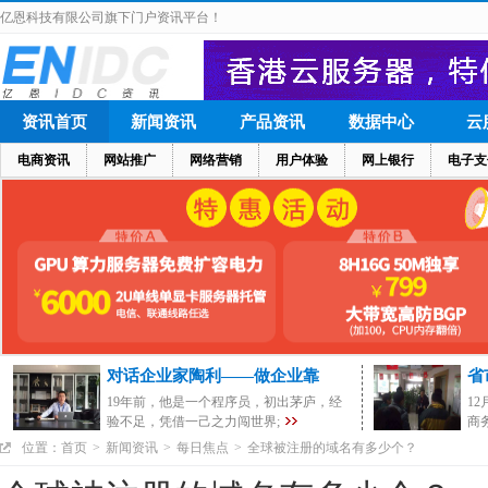
亿恩科技有限公司旗下门户资讯平台！
资讯首页
新闻资讯
产品资讯
数据中心
云
电商资讯
网站推广
网络营销
用户体验
网上银行
电子支
对话企业家陶利——做企业靠
省
19年前，他是一个程序员，初出茅庐，经
1
验不足，凭借一己之力闯世界;
商
位置：
首页
>
新闻资讯
>
每日焦点
>
全球被注册的域名有多少个？