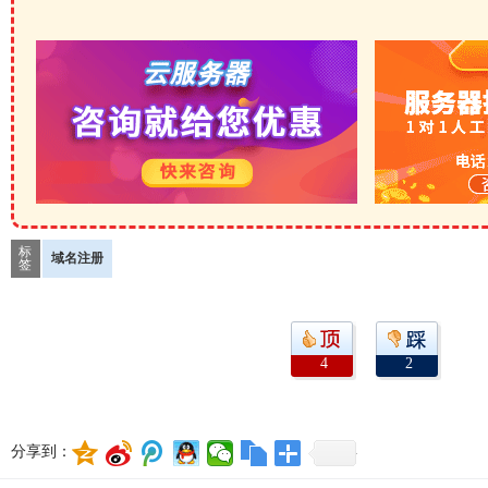
标
域名注册
签
4
2
分享到：