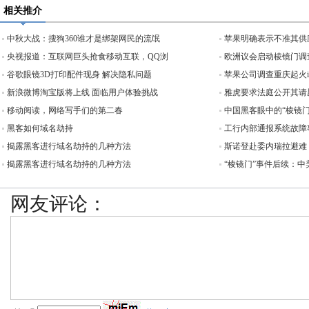
相关推介
中秋大战：搜狗360谁才是绑架网民的流氓
苹果明确表示不准其供
央视报道：互联网巨头抢食移动互联，QQ浏
欧洲议会启动棱镜门调查
谷歌眼镜3D打印配件现身 解决隐私问题
苹果公司调查重庆起火iP
新浪微博淘宝版将上线 面临用户体验挑战
雅虎要求法庭公开其请
移动阅读，网络写手们的第二春
中国黑客眼中的“棱镜
黑客如何域名劫持
工行内部通报系统故障
揭露黑客进行域名劫持的几种方法
斯诺登赴委内瑞拉避难
揭露黑客进行域名劫持的几种方法
“棱镜门”事件后续：
网友评论：