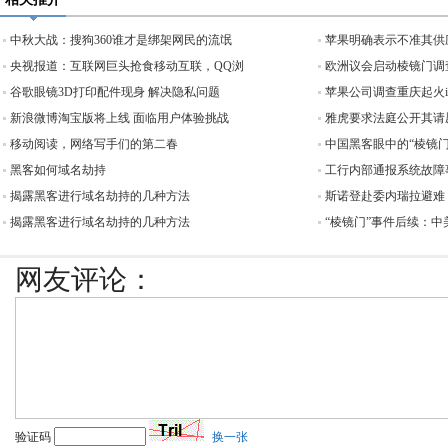
中秋大战：搜狗360谁才是绑架网民的流氓
苹果明确表示不准其供
央视报道：互联网巨头抢食移动互联，QQ浏
欧洲议会启动棱镜门调查
谷歌眼镜3D打印配件现身 解决隐私问题
苹果公司调查重庆起火iP
新浪微博淘宝版将上线 面临用户体验挑战
雅虎要求法庭公开其请
移动阅读，网络写手们的第二春
中国黑客眼中的“棱镜
黑客如何域名劫持
工行内部通报系统故障
揭露黑客进行域名劫持的几种方法
斯诺登赴委内瑞拉避难
揭露黑客进行域名劫持的几种方法
“棱镜门”事件后续：
网友评论：
验证码
换一张