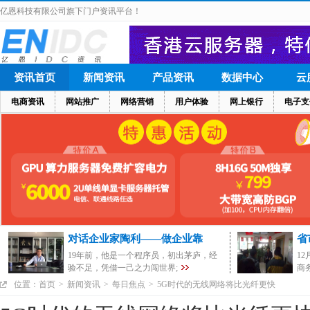
亿恩科技有限公司旗下门户资讯平台！
资讯首页
新闻资讯
产品资讯
数据中心
云
电商资讯
网站推广
网络营销
用户体验
网上银行
电子支
对话企业家陶利——做企业靠
省
19年前，他是一个程序员，初出茅庐，经
1
验不足，凭借一己之力闯世界;
商
位置：
首页
>
新闻资讯
>
每日焦点
>
5G时代的无线网络将比光纤更快