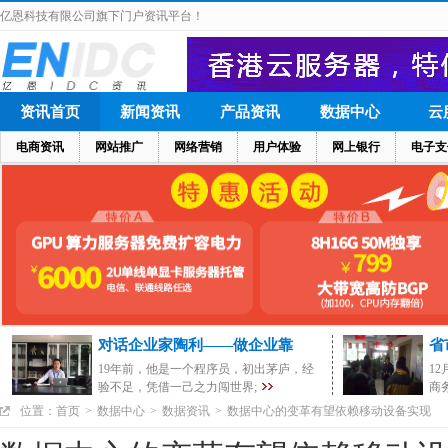
亿恩科技有限公司旗下门户资讯平台！
资讯首页
新闻资讯
产品资讯
数据中心
云
电商资讯
网站推广
网络营销
用户体验
网上银行
电子支
对话企业家陶利——做企业靠
省
19年前，他是一个程序员，初出茅庐，经
1
验不足，凭借一己之力闯世界;
商
位置：
首页
>
数据中心
>
数据资讯
>
数据中心的变革有望依赖移动设备实现