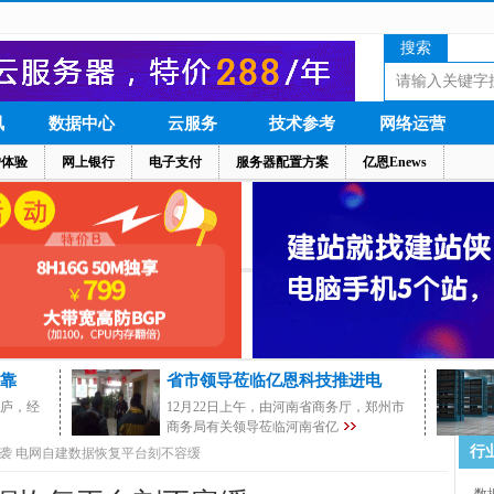
搜索
讯
数据中心
云服务
技术参考
网络运营
户体验
网上银行
电子支付
服务器配置方案
亿恩Enews
靠
省市领导莅临亿恩科技推进电
茅庐，经
12月22日上午，由河南省商务厅，郑州市
商务局有关领导莅临河南省亿
行
袭 电网自建数据恢复平台刻不容缓