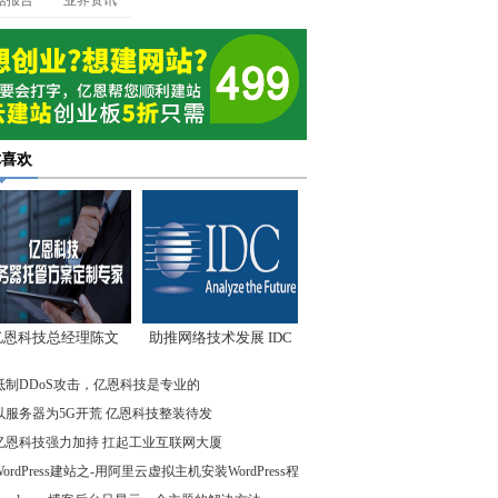
据报告
业界资讯
你喜欢
亿恩科技总经理陈文
助推网络技术发展 IDC
：我们低调却始终领
先驱企业在行动
抵制DDoS攻击，亿恩科技是专业的
先
以服务器为5G开荒 亿恩科技整装待发
亿恩科技强力加持 扛起工业互联网大厦
WordPress建站之-用阿里云虚拟主机安装WordPress程