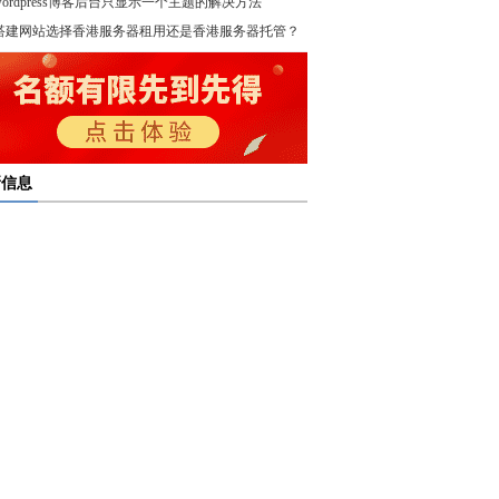
wordpress博客后台只显示一个主题的解决方法
！
搭建网站选择香港服务器租用还是香港服务器托管？
新信息
多线服务器托管通过接入多个互联网骨干网 提高访问
多线服务器托管的最大优势在于通过多个网络接入点
度和可靠性
多线服务器托管是提升网络稳定与访问效率的重要选
保证互联网连接的稳定性
高防服务器租用提供的是独享服务器 避免了与其他客
高防服务器租用服务集成了防火墙、流量清洗和负载
共享资源带来的不稳定因素
亿恩高防服务器租用构建坚实的安全防线 保障业务的
衡等多种安全技术 能够在保证正常业务运行的情况
定运行
，及时识别和处理异常流量