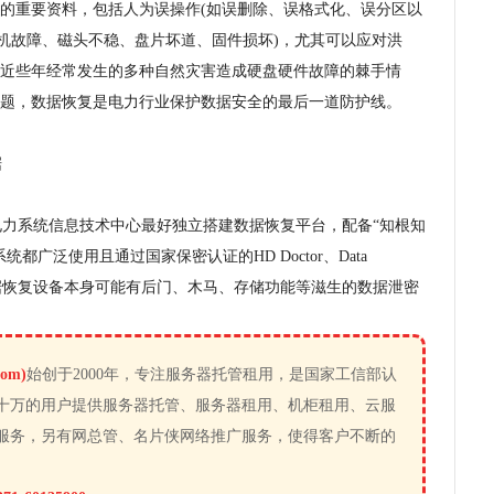
的重要资料，包括人为误操作(如误删除、误格式化、误分区以
电机故障、磁头不稳、盘片坏道、固件损坏)，尤其可以应对洪
近些年经常发生的多种自然灾害造成硬盘硬件故障的棘手情
题，数据恢复是电力行业保护数据安全的最后一道防护线。
据
力系统信息技术中心最好独立搭建数据恢复平台，配备“知根知
广泛使用且通过国家保密认证的HD Doctor、Data
，规避陌生数据恢复设备本身可能有后门、木马、存储功能等滋生的数据泄密
om)
始创于2000年，专注服务器托管租用，是国家工信部认
十万的用户提供服务器托管、服务器租用、机柜租用、云服
服务，另有网总管、名片侠网络推广服务，使得客户不断的