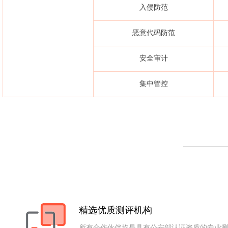
入侵防范
恶意代码防范
安全审计
集中管控
层面
层面
层面
类别
类别
类别
物理和环境安全
身份鉴别
身份鉴别
略
访问控制
访问控制
安全审计
安全审计
精选优质测评机构
设备和计算安全
所有合作伙伴均是具有公安部认证资质的专业