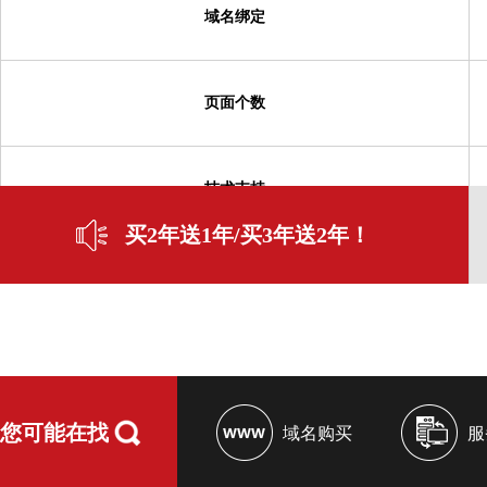
域名绑定
页面个数
技术支持
买2年送1年/买3年送2年！
赠送二级域名
添加文章
您可能在找
域名购买
服
文章管理