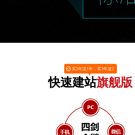
买2年送1年，买3年送2
快速建站
旗舰版
年