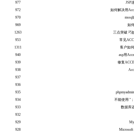
977
JSP
972
如何解决用Ac
970
mss
969
如何
1263
三点突破 巧
953
常见AC
1311
客户如何管
940
asp用A
939
修复ACC
938
Ac
937
936
935
phpmyad
934
不能使用 '
933
数据库
932
929
M
928
Microso